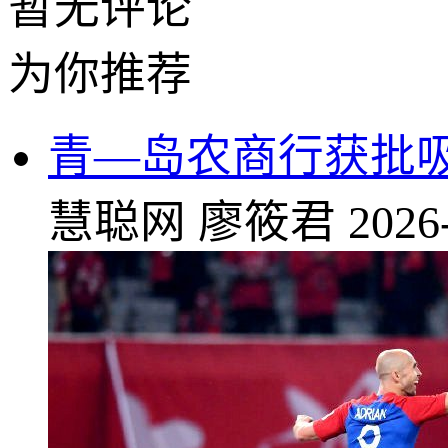
暂无评论
为你推荐
青—岛农商行获批
慧聪网
廖筱君
2026