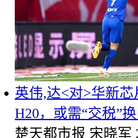
英伟,达<对>华新芯
H20，或需“交税”
楚天都市报
宋晓军