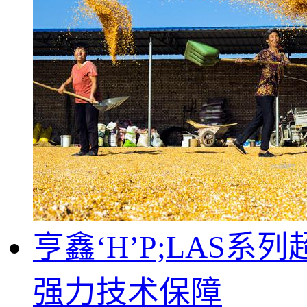
亨鑫‘H’P;LA
强力技术保障