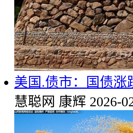
美国.债市：国债涨
慧聪网
康辉
2026-02