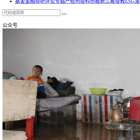
基金
金融
视听
评论
专题
产经
创投
科创板
新三板
投教
ESG
滚
公众号