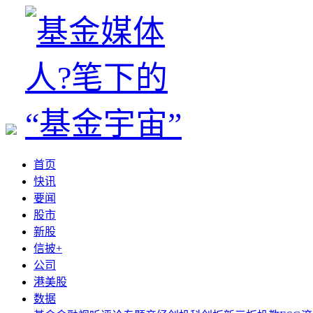
首页
快讯
要闻
股市
新股
信披+
公司
港美股
数据